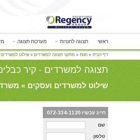
ראשי
תצוגה לחנויות
מערכות תצוגה
מע
דף הבית
»
חנות
»
מתקני תצוגה למשרדים
»
שילוט למשרדים 
תצוגה למשרדים - קיר כבלים
שילוט למשרדים ועסקים » משרד
חייג עכשיו 072-334-1120
שם
טלפון