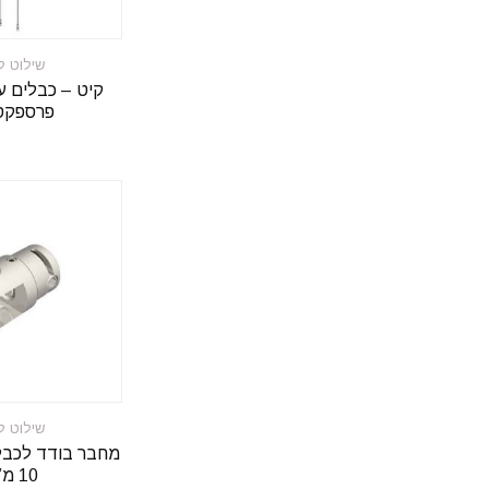
שילוט ל
פרספקס 4
שילוט ל
מחבר בודד לכבל
10 מ”מ