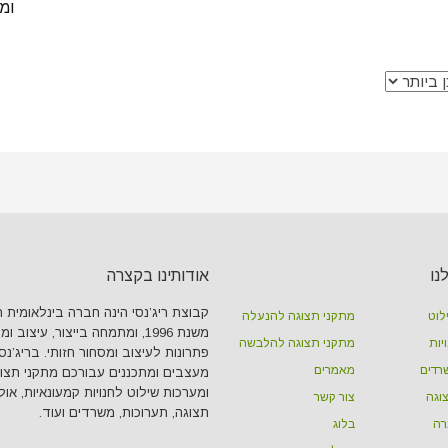
ומ
נו
אודותינו בקצרה
קבוצת ריג’נסי הינה חברה בינלאומית 
לוט
מתקני תצוגה להנעלה
משנת 1996, ומתמחה בייצור, עיצוב ומ
יות
מתקני תצוגה להלבשה
פתרונות לעיצוב ומסחור חזותי. בריג’נסי
רדים
מאמרים
מעצבים ומתכננים עבורכם מתקני תצו
ומערכות שילוט לחנויות קמעונאיות, אול
וגה
צור קשר
תצוגה, תערוכות, משרדים ועוד.
רה
בלוג