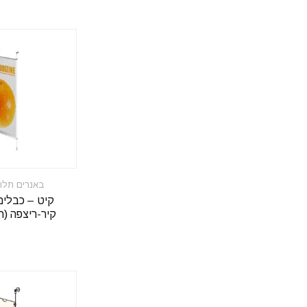
באנרים תלוי
קיט – כבלים
קיר-ריצפה (רוחב 