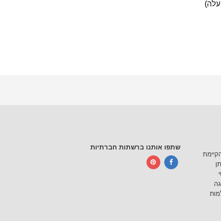
עלה)
שתפו אותנו ברשתות חברתיות
הקיימת
תן
גה
מות